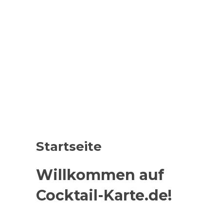
Startseite
Willkommen auf
Cocktail-Karte.de!