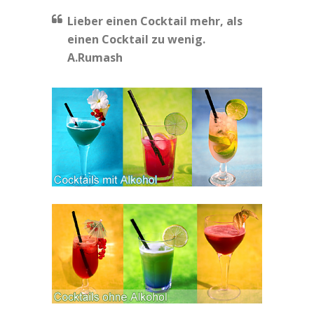
Lieber einen Cocktail mehr, als
einen Cocktail zu wenig.
A.Rumash